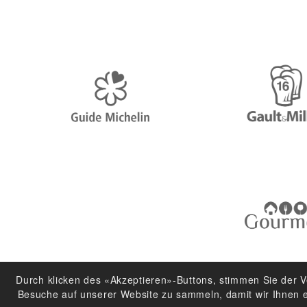
Durch klicken des «Akzeptieren»-Buttons, stimmen Sie der 
Besuche auf unserer Website zu sammeln, damit wir Ihnen ei